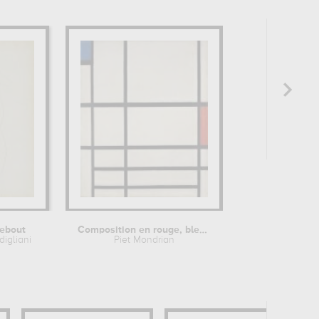
debout
Composition en rouge, bleu et blanc...
igliani
Piet Mondrian