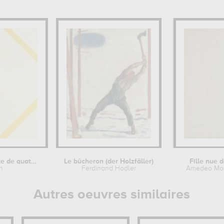
Composition en losange de quatre...
Le bûcheron (der Holzfäller)
Fille nue 
n
Ferdinand Hodler
Amedeo Mod
Autres oeuvres similaires