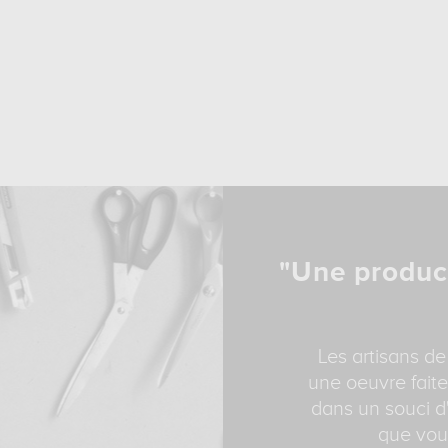
"Une produc
Les artisans de
une oeuvre faite
dans un souci d'
que vous