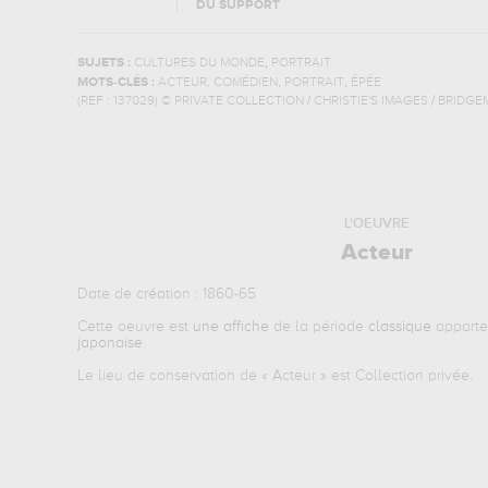
DU SUPPORT
,
SUJETS :
CULTURES DU MONDE
PORTRAIT
,
,
MOTS-CLÉS :
ACTEUR, COMÉDIEN
PORTRAIT
ÉPÉE
(REF :
137029
)
© PRIVATE COLLECTION / CHRISTIE'S IMAGES / BRIDG
L'OEUVRE
Acteur
Date de création : 1860-65
Cette oeuvre est
une affiche
de la période
classique
apparte
japonaise
.
Le lieu de conservation de «
Acteur
» est Collection privée.