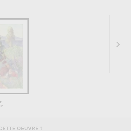
z
in
CETTE OEUVRE ?