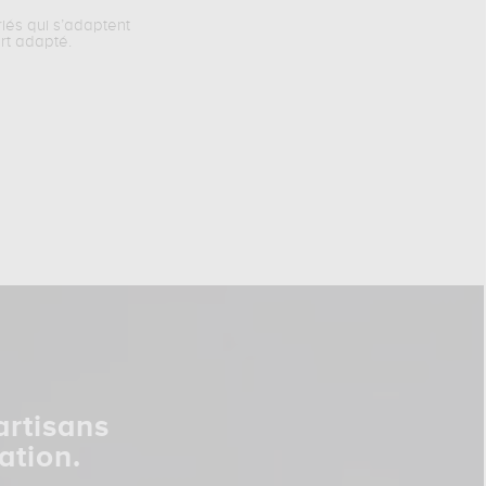
riés qui s’adaptent
rt adapté.
artisans
ation.