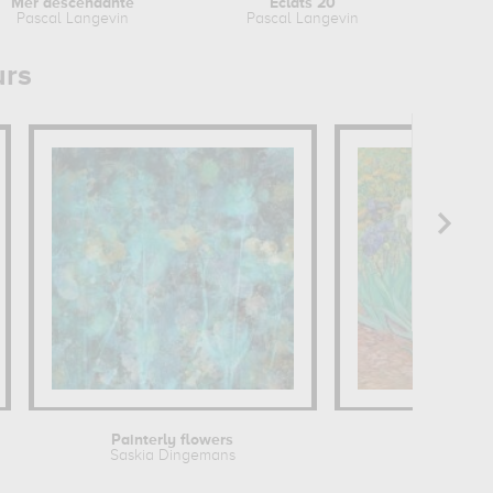
Mer descendante
Eclats 20
Pascal Langevin
Pascal Langevin
urs
Painterly flowers
Saskia Dingemans
Vince