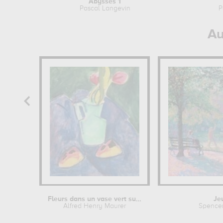
Abysses 1
Pascal Langevin
P
Au
Fleurs dans un vase vert sur un tissu...
Je
Alfred Henry Maurer
Spencer