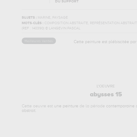
DU SUPPORT
,
SUJETS :
MARINE
PAYSAGE
MOTS-CLÉS :
COMPOSITION ABSTRAITE, REPRÉSENTATION ABSTRAI
(REF :
140390
)
© LANGEVIN PASCAL
Cette peinture est plébiscitée par 
L'OEUVRE
abysses 15
Cette oeuvre est
une peinture
de la période
contemporaine
a
abstrait
.