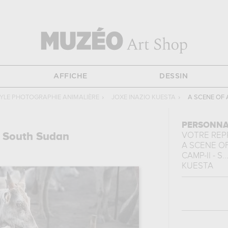
AFFICHE
DESSIN
YLE PHOTOGRAPHIE ANIMALIÈRE
›
JOXE INAZIO KUESTA
›
A SCENE OF 
PERSONNA
- South Sudan
VOTRE RE
A SCENE O
CAMP-II - S..
KUESTA