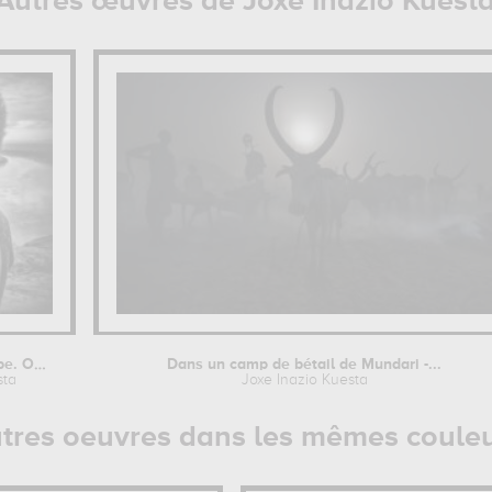
Autres œuvres de Joxe Inazio Kuest
A boy of the Karo tribe. Omo Valley...
Dans un camp de bétail de Mundari -...
sta
Joxe Inazio Kuesta
tres oeuvres dans les mêmes coule