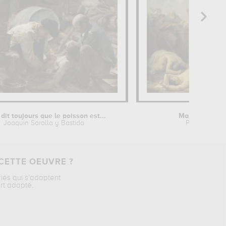
 dit toujours que le poisson est...
Martyre de sai
Joaquin Sorolla y Bastida
Pierre Huber
CETTE OEUVRE ?
riés qui s’adaptent
rt adapté.