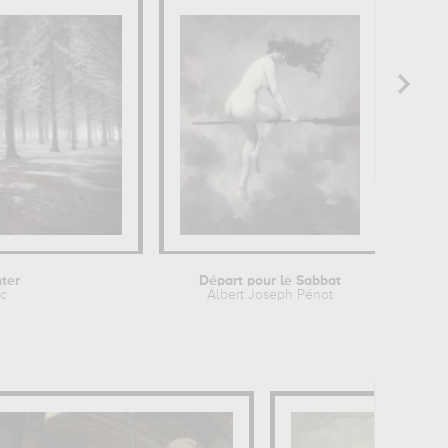
nter
Départ pour le Sabbat
D
ic
Albert Joseph Pénot