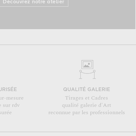
Découvrez notre atelier
URISÉE
QUALITÉ GALERIE
ur-mesure
Tirages et Cadres
 sur rdv
qualité galerie d'Art
surée
reconnue par les professionnels