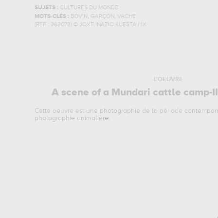
SUJETS :
CULTURES DU MONDE
,
,
MOTS-CLÉS :
BOVIN
GARÇON
VACHE
(REF :
262072
)
© JOXE INAZIO KUESTA / 1X
L'OEUVRE
A scene of a Mundari cattle camp-I
Cette oeuvre est
une photographie
de la période
contempor
photographie animalière
.