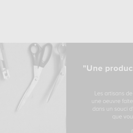
"Une produc
Les artisans de
une oeuvre faite
dans un souci d'
que vous