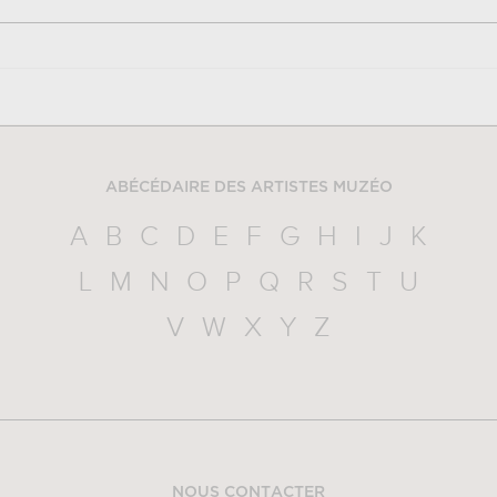
ABÉCÉDAIRE DES ARTISTES MUZÉO
A
B
C
D
E
F
G
H
I
J
K
L
M
N
O
P
Q
R
S
T
U
V
W
X
Y
Z
NOUS CONTACTER