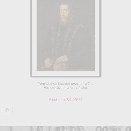
suivantes :
portrait d'un homme avec un crâne...
qui sont autant
d'illustrations de ses sujets favoris : religion, portrait... Vous devrez
vous rendre au louvre, paris, france, the courtauld gallery, londres,
royaume-uni pour pouvoir admirer l'une de ses œuvres. Les
œuvres de Pieter Coecke van Aelst sont, en effet, principalement
conservées au
louvre, paris, france, the courtauld gallery,
londres, royaume-uni
. Muzéo vous propose des reproductions de
tableaux de grande qualité des principales œuvres de Pieter
Coecke van Aelst.
PIETER COECKE VAN AELST : SON ITINÉRAIRE D'ARTISTE
Par la suite, Pieter Coecke van Aelst se forme et étudie auprès de
Barend van Orley. Pieter Coecke van Aelst et Pieter Brueghel
l'Ancien ont des liens de parenté, ils font partie de la même famille
Portrait d'un homme avec un crâne
d'artistes. Parmi ses élèves principaux (ou apprentis), Pieter Coecke
Pieter Coecke van Aelst
van Aelst a notamment enseigné à Pieter Brueghel l'Ancien, Gillis
van Coninxloo, Nicolas Neufchatel.
61.69 €
A partir de
Pour en savoir plus sur la vie et l'œuvre de Pieter Coecke van
Aelst.