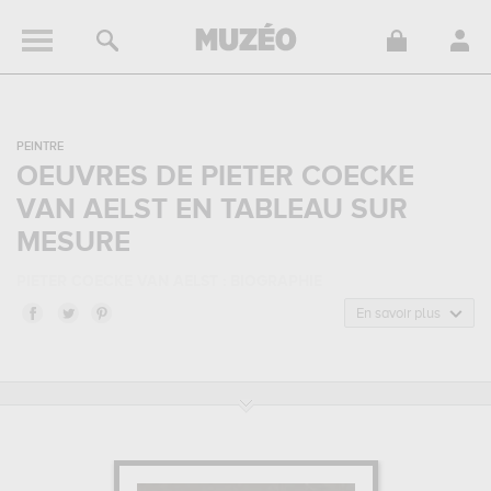
PEINTRE
OEUVRES DE PIETER COECKE
VAN AELST EN TABLEAU SUR
MESURE
PIETER COECKE VAN AELST : BIOGRAPHIE
Pieter Coecke van Aelst, aussi connu sous le nom de Pieter Coecke
En savoir plus
van Aelst le Vieux, est un peintre de nationalité
néerlandaise
né
en 1502 à Aalst, Belgique, et mort en 1550 à Ville de Bruxelles,
Belgique. Pieter Coecke van Aelst appartenait au style artistique
renaissance flamande & nordique, renaissance italienne. Il a été
principalement actif durant la période renaissance au 16 siècle.
PIETER COECKE VAN AELST : SES PRINCIPALES OEUVRES
Pieter Coecke van Aelst est notamment connu pour les œuvres