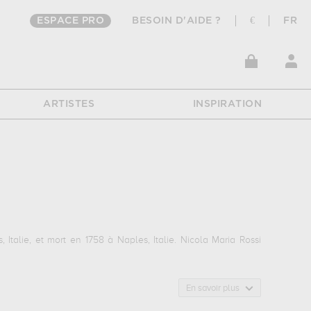
ESPACE PRO
BESOIN D'AIDE ?
€
FR
ARTISTES
INSPIRATION
Italie, et mort en 1758 à Naples, Italie. Nicola Maria Rossi
En savoir plus
jets favoris : mythologie... Vous devrez vous rendre au musée
nt conservées au
musée magnin, dijon, france
. Muzéo vous