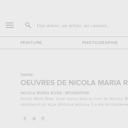
Une œuvre, un artiste, un courant...
PEINTURE
PHOTOGRAPHIE
PEINTRE
OEUVRES DE NICOLA MARIA R
NICOLA MARIA ROSSI : BIOGRAPHIE
Nicola Maria Rossi, aussi connu sous le nom de Niccola Ma
appartenait au style artistique baroque. Il a été principaleme
NICOLA MARIA ROSSI : SES PRINCIPALES OEUVRES
Nicola Maria Rossi est notamment connu pour les œuvres s
magnin, dijon, france pour pouvoir admirer l'une de ses œ