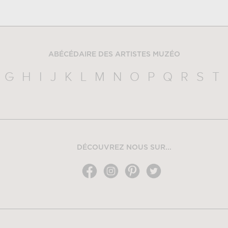
ABÉCÉDAIRE DES ARTISTES MUZÉO
G
H
I
J
K
L
M
N
O
P
Q
R
S
T
DÉCOUVREZ NOUS SUR...