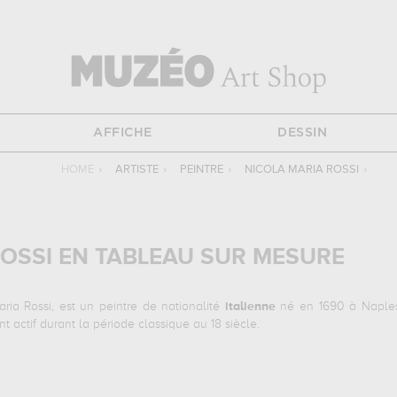
AFFICHE
DESSIN
HOME
›
ARTISTE
›
PEINTRE
›
NICOLA MARIA ROSSI
›
OSSI EN TABLEAU SUR MESURE
ria Rossi, est un peintre de nationalité
italienne
né en 1690 à Naples, 
nt actif durant la période classique au 18 siècle.
uivantes :
apollon et daphné...
qui sont autant d'illustrations de ses su
uvres. Les œuvres de Nicola Maria Rossi sont, en effet, principaleme