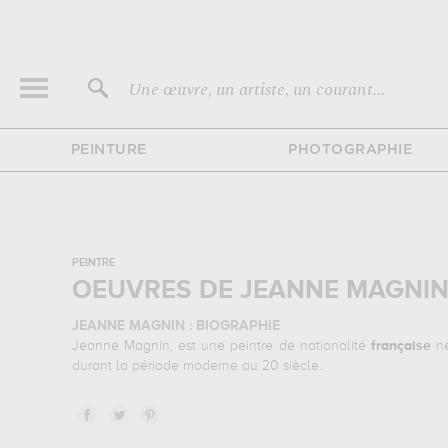
Une œuvre, un artiste, un courant...
PEINTURE
PHOTOGRAPHIE
PEINTRE
OEUVRES DE JEANNE MAGNIN
JEANNE MAGNIN : BIOGRAPHIE
Jeanne Magnin, est une peintre de nationalité
française
né
durant la période moderne au 20 siècle.
JEANNE MAGNIN : SES PRINCIPALES OEUVRES
Jeanne Magnin est notamment connue pour les œuvres sui
admirer l'une de ses œuvres. Les œuvres de Jeanne Magnin 