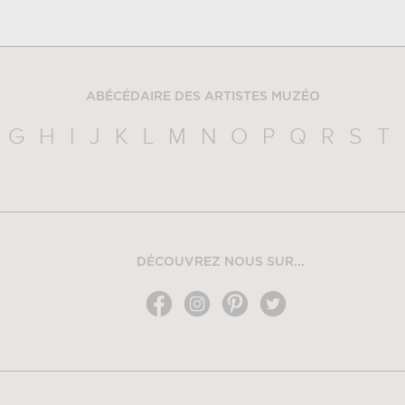
ABÉCÉDAIRE DES ARTISTES MUZÉO
G
H
I
J
K
L
M
N
O
P
Q
R
S
T
DÉCOUVREZ NOUS SUR...