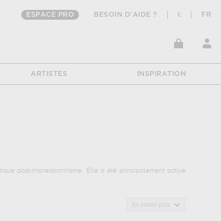
ESPACE PRO
BESOIN D'AIDE ?
€
FR
ARTISTES
INSPIRATION
ique post-impressionnisme. Elle a été principalement active
En savoir plus
z vous rendre au musée magnin, dijon, france pour pouvoir
ance
. Muzéo vous propose des reproductions de tableaux de