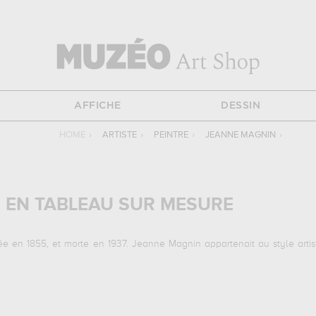
AFFICHE
DESSIN
HOME
›
ARTISTE
›
PEINTRE
›
JEANNE MAGNIN
›
 EN TABLEAU SUR MESURE
e en 1855, et morte en 1937. Jeanne Magnin appartenait au style artist
vantes :
bouquets d'oeillets dans un pichet de porcelaine...
Vous devre
sont, en effet, principalement conservées au
musée magnin, dijon, fr