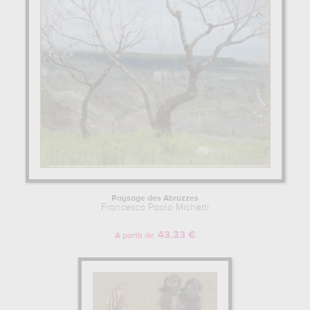
habillée pour l'église...
qui sont autant d'illustrations de ses sujets
favoris : paysage, portrait... Vous devrez vous rendre au musée
d'orsay, paris, france, national gallery of art, washington dc, etats-
unis pour pouvoir admirer l'une de ses œuvres. Les œuvres de
Francesco Paolo Michetti sont, en effet, principalement conservées
au
musée d'orsay, paris, france, national gallery of art,
washington dc, etats-unis
. Muzéo vous propose des reproductions
de tableaux de grande qualité des principales œuvres de
Francesco Paolo Michetti.
FRANCESCO PAOLO MICHETTI : SON ITINÉRAIRE D'ARTISTE
Francesco Paolo Michetti a commencé sa formation à
l'établissement Académie des Beaux-Arts de Naples, Naples, Italie.
Paysage des Abruzzes
Pour en savoir plus sur la vie et l'œuvre de Francesco Paolo
Francesco Paolo Michetti
Michetti.
43.33 €
A partir de