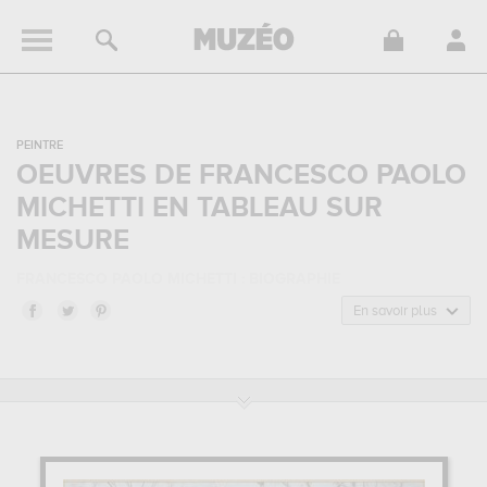
PEINTRE
OEUVRES DE FRANCESCO PAOLO
MICHETTI EN TABLEAU SUR
MESURE
FRANCESCO PAOLO MICHETTI : BIOGRAPHIE
Francesco Paolo Michetti, est un peintre de nationalité
italienne
En savoir plus
né en 1851 à Tocco da Casauria, Italie, et mort en 1929 à Francavilla
Al Mare, Italie. Francesco Paolo Michetti appartenait au style
artistique impressionnisme. Il a été principalement actif durant la
période moderne au 20 siècle.
FRANCESCO PAOLO MICHETTI : SES PRINCIPALES OEUVRES
Francesco Paolo Michetti est notamment connu pour les œuvres
suivantes :
paysage des abruzzes, femme italienne du sud