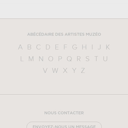
ABÉCÉDAIRE DES ARTISTES MUZÉO
A
B
C
D
E
F
G
H
I
J
K
L
M
N
O
P
Q
R
S
T
U
V
W
X
Y
Z
NOUS CONTACTER
ENVOYEZ-NOUS UN MESSAGE