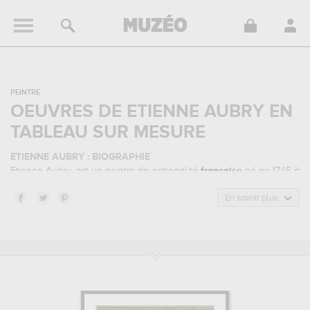
PEINTRE
OEUVRES DE ETIENNE AUBRY EN
TABLEAU SUR MESURE
ETIENNE AUBRY : BIOGRAPHIE
Etienne Aubry, est un peintre de nationalité
française
né en 1745 à
Versailles, France, et mort en 1781 à Versailles, France. Etienne
Aubry appartenait au style artistique néo-classicisme. Il a été
En savoir plus
principalement actif durant la période classique au 18 siècle.
ETIENNE AUBRY : SES PRINCIPALES OEUVRES
Etienne Aubry est notamment connu pour les œuvres suivantes :
louis-claude vassé, sculpteur (1716-1772), madame victoire, fille
de louis xv, jouant de la harpe (1733-1799)...
qui sont autant
d'illustrations de ses sujets favoris : portrait, histoire... Vous devrez
vous rendre au musée et domaine national de versailles et de