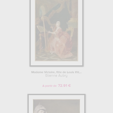
trianon, versailles, france pour pouvoir admirer l'une de ses
œuvres. Les œuvres de Etienne Aubry sont, en effet,
principalement conservées au
musée et domaine national de
versailles et de trianon, versailles, france
. Muzéo vous propose
des reproductions de tableaux de grande qualité des principales
œuvres de Etienne Aubry.
Pour en savoir plus sur la vie et l'œuvre de Etienne Aubry.
Madame Victoire, fille de Louis XV,...
Etienne Aubry
72.91 €
A partir de