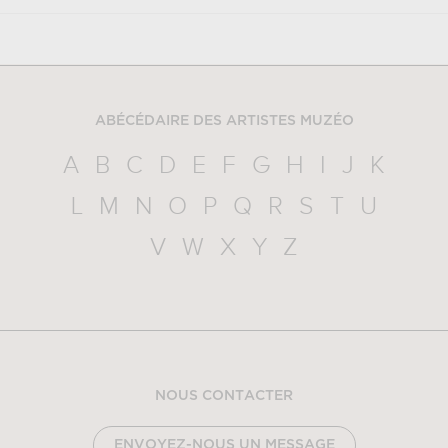
ABÉCÉDAIRE DES ARTISTES MUZÉO
A
B
C
D
E
F
G
H
I
J
K
L
M
N
O
P
Q
R
S
T
U
V
W
X
Y
Z
NOUS CONTACTER
ENVOYEZ-NOUS UN MESSAGE