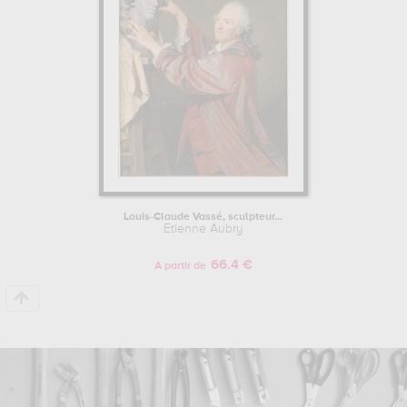
Louis-Claude Vassé, sculpteur...
Etienne Aubry
66.4 €
A partir de