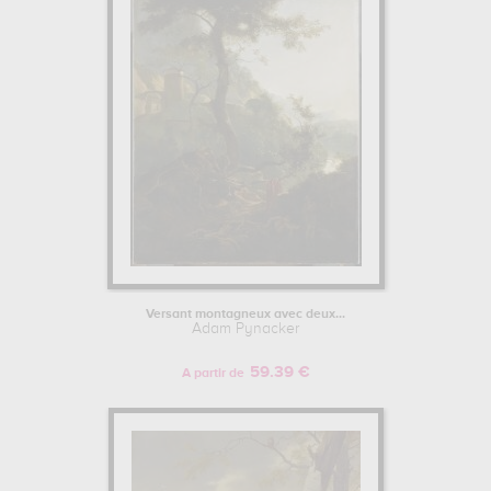
Vous devrez vous rendre au louvre, paris, france pour pouvoir
admirer l'une de ses œuvres. Les œuvres de Adam Pynacker sont,
en effet, principalement conservées au
louvre, paris, france
.
Muzéo vous propose des reproductions de tableaux de grande
qualité des principales œuvres de Adam Pynacker.
Pour en savoir plus sur la vie et l'œuvre de Adam Pynacker.
Versant montagneux avec deux...
Adam Pynacker
59.39 €
A partir de