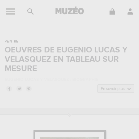
PEINTRE
OEUVRES DE EUGENIO LUCAS Y
VELASQUEZ EN TABLEAU SUR
MESURE
EUGENIO LUCAS Y VELASQUEZ : BIOGRAPHIE
Eugenio Lucas y Velasquez, est un peintre de nationalité
En savoir plus
espagnole
né en 1817, et mort en 1870. Eugenio Lucas y Velasquez
appartenait au style artistique pointillisme. Il a été principalement
actif durant la période moderne au 19 siècle.
EUGENIO LUCAS Y VELASQUEZ : SES PRINCIPALES OEUVRES
Eugenio Lucas y Velasquez est notamment connu pour les œuvres
suivantes :
le garrot...
Vous devrez vous rendre au musée bonnat,
bayonne, france, palais des beaux-arts, lille, france pour pouvoir