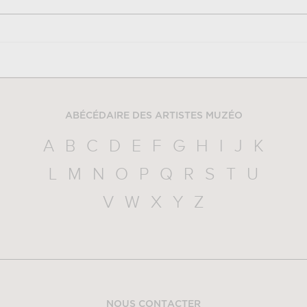
ABÉCÉDAIRE DES ARTISTES MUZÉO
A
B
C
D
E
F
G
H
I
J
K
L
M
N
O
P
Q
R
S
T
U
V
W
X
Y
Z
NOUS CONTACTER