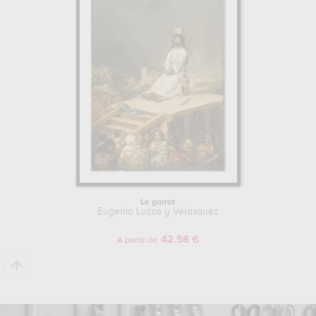
admirer l'une de ses œuvres. Les œuvres de Eugenio Lucas y
Velasquez sont, en effet, principalement conservées au
musée
bonnat, bayonne, france, palais des beaux-arts, lille, france
.
Muzéo vous propose des reproductions de tableaux de grande
qualité des principales œuvres de Eugenio Lucas y Velasquez.
Le garrot
Eugenio Lucas y Velasquez
42.58 €
A partir de