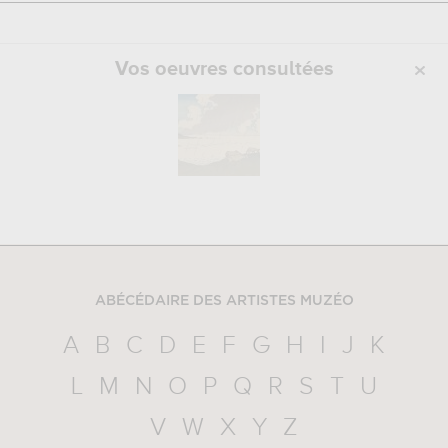
Vos oeuvres consultées
ABÉCÉDAIRE DES ARTISTES MUZÉO
A
B
C
D
E
F
G
H
I
J
K
L
M
N
O
P
Q
R
S
T
U
V
W
X
Y
Z