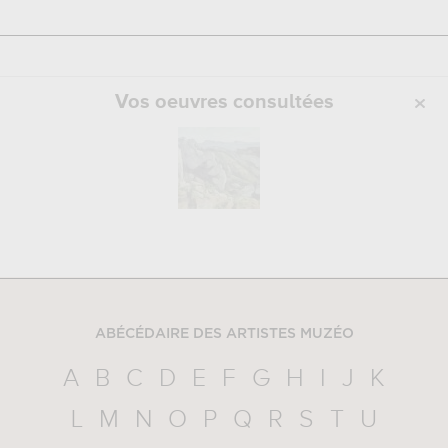
Vos oeuvres consultées
ABÉCÉDAIRE DES ARTISTES MUZÉO
A
B
C
D
E
F
G
H
I
J
K
L
M
N
O
P
Q
R
S
T
U