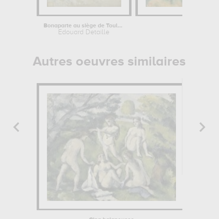
Bonaparte au siège de Toulon, 1793
Mont Sainte-
Edouard Detaille
Paul Cé
Autres oeuvres similaires