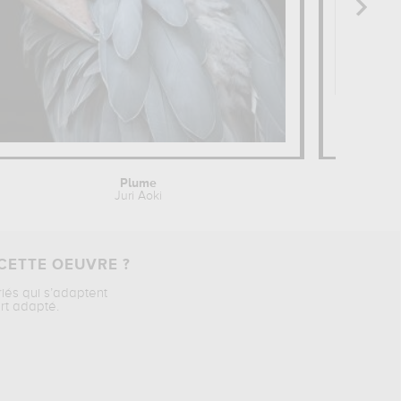
Plume
V
Juri Aoki
Q 
CETTE OEUVRE ?
riés qui s’adaptent
rt adapté.