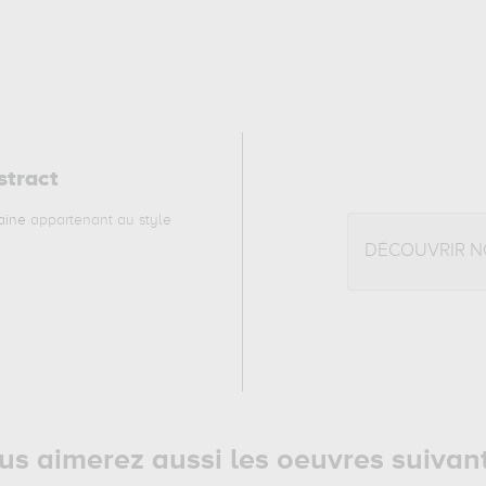
stract
aine
appartenant au style
DÉCOUVRIR N
us aimerez aussi les oeuvres suivan