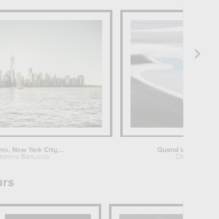
nis, New York City,...
Quand la nature des
tonino Bartuccio
Chrystèle Lac
urs