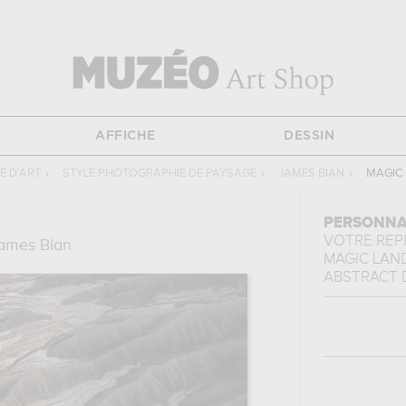
AFFICHE
DESSIN
 D'ART
›
STYLE PHOTOGRAPHIE DE PAYSAGE
›
JAMES BIAN
›
MAGIC 
PERSONNA
VOTRE RE
ames Bian
MAGIC LAND
ABSTRACT