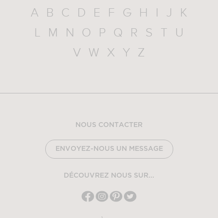
A
B
C
D
E
F
G
H
I
J
K
L
M
N
O
P
Q
R
S
T
U
V
W
X
Y
Z
NOUS CONTACTER
ENVOYEZ-NOUS UN MESSAGE
DÉCOUVREZ NOUS SUR...